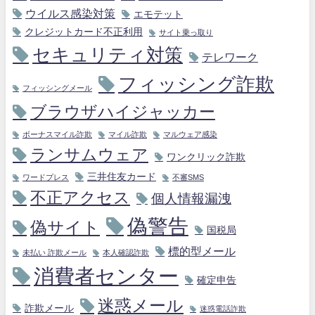
ウイルス感染対策
エモテット
クレジットカード不正利用
サイト乗っ取り
セキュリティ対策
テレワーク
フィッシング詐欺
フィッシングメール
ブラウザハイジャッカー
ボーナスマイル詐欺
マイル詐欺
マルウェア感染
ランサムウェア
ワンクリック詐欺
三井住友カード
ワードプレス
不審SMS
不正アクセス
個人情報漏洩
偽警告
偽サイト
国税局
標的型メール
未払い 詐欺メール
本人確認詐欺
消費者センター
確定申告
迷惑メール
詐欺メール
迷惑電話詐欺