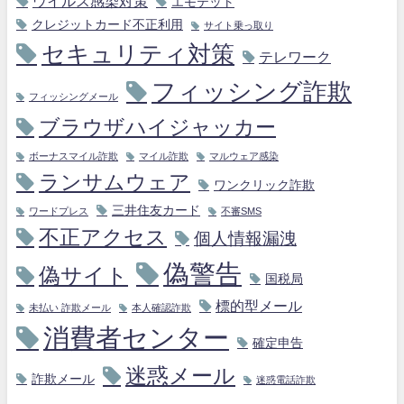
ウイルス感染対策
エモテット
クレジットカード不正利用
サイト乗っ取り
セキュリティ対策
テレワーク
フィッシング詐欺
フィッシングメール
ブラウザハイジャッカー
ボーナスマイル詐欺
マイル詐欺
マルウェア感染
ランサムウェア
ワンクリック詐欺
三井住友カード
ワードプレス
不審SMS
不正アクセス
個人情報漏洩
偽警告
偽サイト
国税局
標的型メール
未払い 詐欺メール
本人確認詐欺
消費者センター
確定申告
迷惑メール
詐欺メール
迷惑電話詐欺