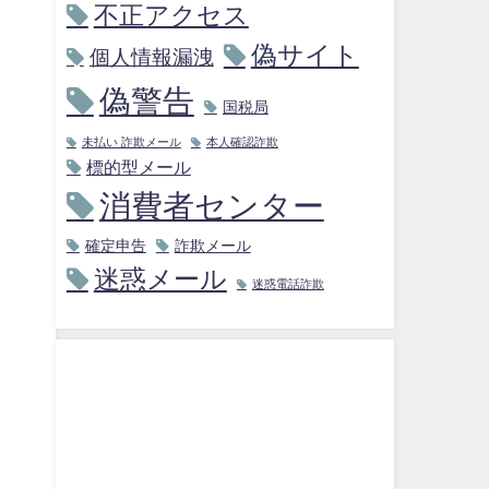
不正アクセス
偽サイト
個人情報漏洩
偽警告
国税局
未払い 詐欺メール
本人確認詐欺
標的型メール
消費者センター
確定申告
詐欺メール
迷惑メール
迷惑電話詐欺