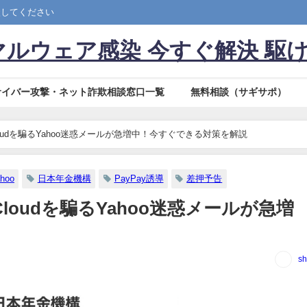
談してください
ルウェア感染 今すぐ解決 駆
サイバー攻撃・ネット詐欺相談窓口一覧
無料相談（サギサポ）
oudを騙るYahoo迷惑メールが急増中！今すぐできる対策を解説
hoo
日本年金機構
PayPay誘導
差押予告
loudを騙るYahoo迷惑メールが急増
sh