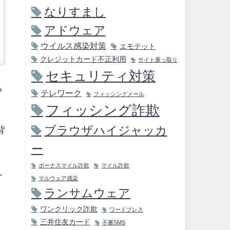
なりすまし
アドウェア
ウイルス感染対策
エモテット
クレジットカード不正利用
サイト乗っ取り
セキュリティ対策
や
テレワーク
フィッシングメール
フィッシング詐欺
ブラウザハイジャッカ
背
ー
ボーナスマイル詐欺
マイル詐欺
サ
マルウェア感染
ランサムウェア
ワンクリック詐欺
ワードプレス
三井住友カード
不審SMS