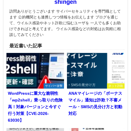
shingen
訪問ありがとうございます サイバーセキュリティを専門職として
ます 公的機関とも連携しつつ情報をお伝えします ブログを通じ
て、ウイルス感染やネット詐欺に悩むユーザを 一人でも多くお助
けできればと考えてます。 ウイルス感染などの対処はお気軽に相
談してみてください
最近書いた記事
サイバー攻撃
ネット詐欺
WordPressに重大な脆弱性
ANAマイレージの「ボーナス
「wp2shell」乗っ取りの危険
マイル」通知は詐欺？不審メ
高！対象バージョンと今すぐ
ール・SMSの見分け方と初動
行う対策【CVE-2026-
対応
63030】