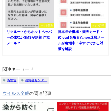
ネット詐欺
ネット詐欺
リクルートからホットペッパ
日本年金機構・楽天カード・
ーの未払いSMSが到着 詐欺
iCloudを騙るYahoo迷惑メー
メール？
ルが急増中！今すぐできる対
策を解説
関連キーワード
偽警告
消費者センター
ウイルス全般
の関連記事