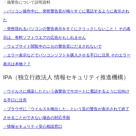
・偽警告について説明資料
・パソコン操作中に、突然警告音が鳴りすぐに電話するように表示され
た
・突然現れるパソコンの警告表示をすぐにクリックしないこと！ その表
示は、有料ソフトウエアの広告かもしれません
・ウェブサイト閲覧中のニセの警告音にだまされないで
・エラー表示などでパソコンソフトを購入させる手口に注意 そのエラー
表示は本物？？
IPA（独立行政法人 情報セキュリティ推進機構）
・ウイルスに感染したという偽警告でサポートに電話するように仕向け
る手口に注意
・ブラウザに「ウイルスを検出した」という旨の警告が表示されて終了
させることができない場合の対応手順
・情報セキュリティ安心相談窓口