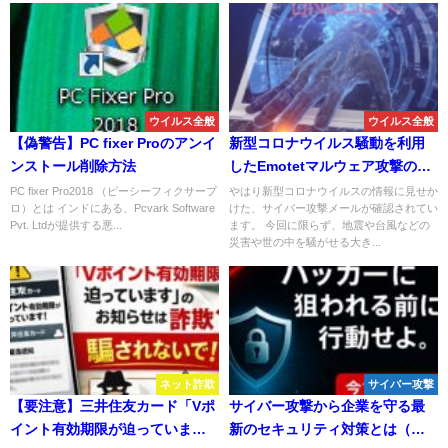
ウイルス全般
ウイルス全般
【偽警告】PC fixer Proのアンイ
新型コロナウイルス騒動を利用
ンストール削除方法
したEmotetマルウェア攻撃の対
策について
PC fixer Pro2018 （ピーシーフィクサープ
やはり新型コロナウイルスの情報に見せか
ロ）とは インドにある、Pcvark Software
けた、サイバー攻撃メールが確認されてい
Pvt. Ltdが提供する悪...
ます。 今回に限らず、地震や台風などの
災害や世の中を騒がせる大き...
ネット詐欺
サイバー攻撃
【要注意】三井住友カード「Vポ
サイバー攻撃から企業を守る最
イント有効期限が迫っていま
新のセキュリティ対策とは（ア