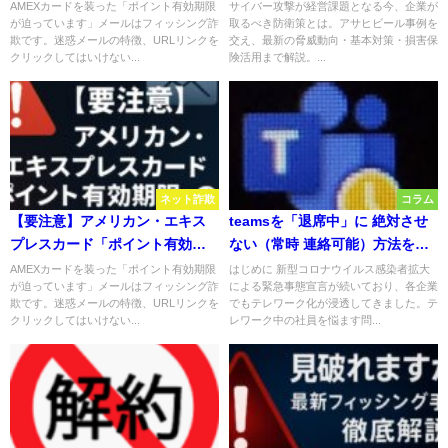
す」のお知らせメールは詐欺？
サヒHDの事例から学ぶ）
AMEXカードを装った「ポイント有効期限
サイバー攻撃が経営課題となる今、企業が
が迫っています」メールはフィッシング詐
取るべき防衛策とは。アサヒビール事例を
欺です。迷惑メールの特徴、URLリンクを
交え、最新の脅威動向・基本対策・損害保
クリックしてはいけない...
険活用まで解説。...
ネット詐欺
コラム
【要注意】アメリカン・エキス
teamsを「退席中」に 絶対させ
プレスカード「ポイント有効期
ない（常時 連絡可能）方法を教
限が迫っています」のお知らせ
えよう
AMEXカードを装った「ポイント有効期限
はじめに 新型コロナウイルス感染者拡大
が迫っています」メールはフィッシング詐
による緊急事態宣言が続いており、各企業
メールは詐欺？
欺です。迷惑メールの特徴、URLリンクを
でもテレワーク化が浸透してきました。テ
クリックしてはいけない...
レワーク中の社員を悩ます問...