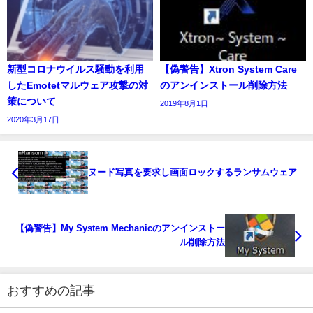
新型コロナウイルス騒動を利用
【偽警告】Xtron System Care
したEmotetマルウェア攻撃の対
のアンインストール削除方法
策について
2019年8月1日
2020年3月17日
ヌード写真を要求し画面ロックするランサムウェア
【偽警告】My System Mechanicのアンインストー
ル削除方法
おすすめの記事