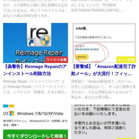
すが、その便利さの裏に潜む危険性を忘れ
ロ）とは インドの「PCVARK
てはいけません。特にスマホウイルスは、
SOFTWARE PRIVATE LIMITED」...
あなたの個人情報を狙う大き...
ウイルス全般
ネット詐欺
【偽警告】Reimage Repairのア
【要警戒】「Amazon配達完了詐
ンインストール削除方法
欺メール」が大流行！フィッシ
ング詐欺について徹底解説
Reimage Repair（リイメージリペア）と
突然届く「Amazon配達完了」のメール。
は Reimage Repair（リイメージ リペア）
注文した記憶はないし、やっぱり荷物も見
とは、システムの「高速化」すると銘を...
当らない。そんな経験はありませんか？
実は今、あなたが受け取...