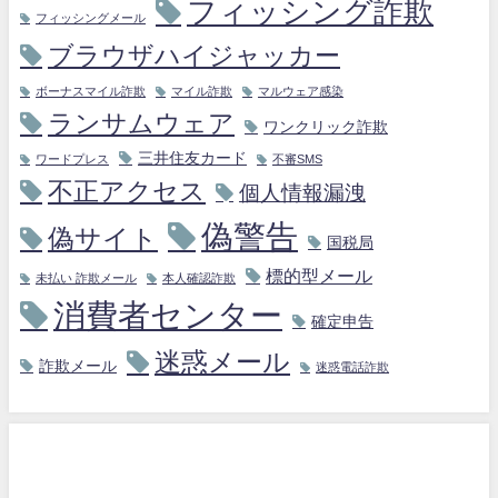
フィッシング詐欺
フィッシングメール
ブラウザハイジャッカー
ボーナスマイル詐欺
マイル詐欺
マルウェア感染
ランサムウェア
ワンクリック詐欺
三井住友カード
ワードプレス
不審SMS
不正アクセス
個人情報漏洩
偽警告
偽サイト
国税局
標的型メール
未払い 詐欺メール
本人確認詐欺
消費者センター
確定申告
迷惑メール
詐欺メール
迷惑電話詐欺