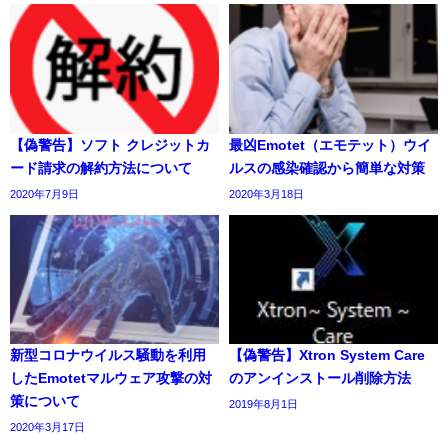
【偽警告】ソフト クレジットカ
最凶Emotet（エモテット）ウイ
ード請求の解約方法について
ルスの感染確認から簡単な対策
2020年7月9日
2020年3月18日
新型コロナウイルス騒動を利用
【偽警告】Xtron System Care
したEmotetマルウェア攻撃の対
のアンインストール削除方法
策について
2019年8月1日
2020年3月17日