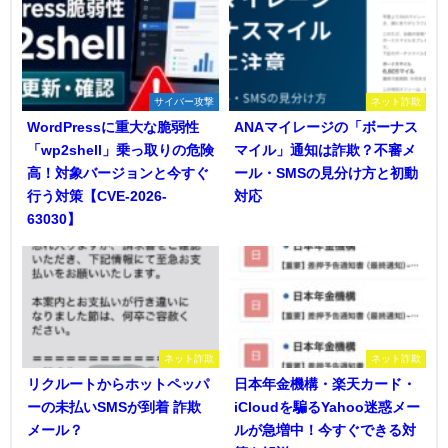
サイバー攻撃
ネット詐欺
WordPressに重大な脆弱性
ANAマイレージの「ボーナス
「wp2shell」乗っ取りの危険
マイル」通知は詐欺？不審メ
高！対象バージョンと今すぐ
ール・SMSの見分け方と初動
行う対策【CVE-2026-
対応
63030】
ネット詐欺
ネット詐欺
リクルートからホットペッパ
日本年金機構・楽天カード・
ーの未払いSMSが到着 詐欺
iCloudを騙るYahoo迷惑メー
メール？
ルが急増中！今すぐできる対